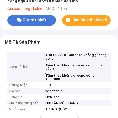
công nghiệp khí đốt tự nhiên dầu mỏ
Giá bán：negotiable
MOQ：1Ton
Giá tốt nhất
Liên hệ với bây giờ
Mô Tả Sản Phẩm
AISI S32750 Tấm thép không gỉ song
công
,
Tấm thép không gỉ song công cho
Điểm nổi bật
dầu khí
,
Tấm thép không gỉ song công
1000mm
Chứng nhận
SGS
Giá bán
negotiable
Hàng hiệu
Lichuang
Khả năng cung cấp
800 TẤN MỖI THÁNG
Nguồn gốc
TRUNG QUỐC