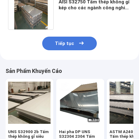
AISI S32750 Tấm thép không gỉ
kép cho các ngành công nghiệp
khí đốt tự nhiên dầu mỏ
Tiếp tục
Sản Phẩm Khuyến Cáo
UNS S32900 2b Tấm
Hai pha DP UNS
ASTM A240 / 
thép không gỉ siêu
S32304 2304 Tấm
Tấm thép khôn