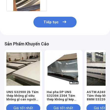
Tiếp tục
Sản Phẩm Khuyến Cáo
UNS S32900 2b Tấm
Hai pha DP UNS
ASTM A240 / 
thép không gỉ siêu
S32304 2304 Tấm
Tấm thép khôn
không gỉ cán nguội
thép không gỉ kép
8MM S32205 
2b Độ dày 1mm
Tấm hợp kim thấp
thép chịu nhiệ
Giá tốt nhất
Giá tốt nhất
Giá tốt n