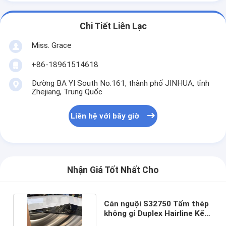
Chi Tiết Liên Lạc
Miss. Grace
+86-18961514618
Đường BA YI South No.161, thành phố JINHUA, tỉnh
Zhejiang, Trung Quốc
Liên hệ với bây giờ
Nhận Giá Tốt Nhất Cho
Cán nguội S32750 Tấm thép
không gỉ Duplex Hairline Kết
thúc tấm 3mm