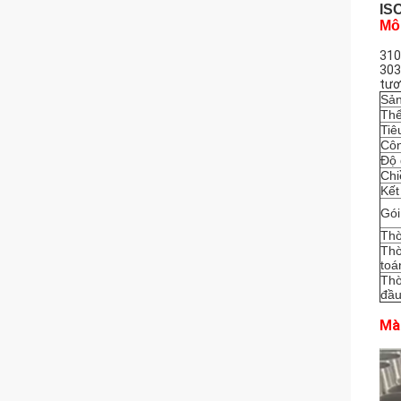
ISO
Mô
310
303
tươ
Sả
Thể
Tiê
Cô
Độ 
Chi
Kết
Gói
Thờ
Thờ
toá
Thờ
đầ
Màn