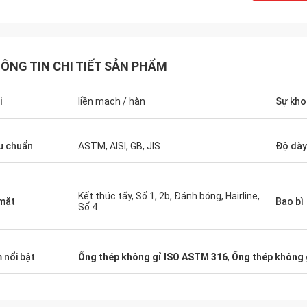
ÔNG TIN CHI TIẾT SẢN PHẨM
i
liền mạch / hàn
Sự kho
u chuẩn
ASTM, AISI, GB, JIS
Độ dày
Paul
Eric
g ty của bạn thực sự tốt,
Khi bạn chọn đối tác của mình, b
 tôi đã đáp ứng tỷ lệ lỗi
Kết thúc tẩy, Số 1, 2b, Đánh bóng, Hairline,
tăng khả năng thành công. Đó là l
mặt
Bao bì
Số 4
 vọng rằng bạn sẽ giữ được
sao chúng tôi chọn Hengchengta
này! Thanks.
 nổi bật
Ống thép không gỉ ISO ASTM 316
,
Ống thép không 