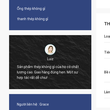
Ống thép không gỉ
thanh thép không gỉ
TH
Loạ
Tiê
Luiz
Chất lượng côn
Sản phẩm thép không gỉ của họ có chất
cho đến bây giờ
lượng cao. Giao hàng đúng hẹn. Một sự
Bề 
bằng không. Hy
hợp tác rất dễ chịu!
tình trạng tốt 
Làm
Người liên hệ :
Grace