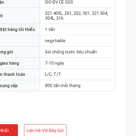
ận
ISO BV CE SGS
321 409L, 201, 202, 301, 321 304,
nh
304L, 316
đặt hàng tối thiểu
1 tấn
negotiable
óng gói
Gói chống nước tiêu chuẩn
 giao hàng
7-10 ngày
n thanh toán
L/C, T/T
 cung cấp
800 tấn mỗi tháng
 Nhất
Liên Hệ Với Bây Giờ