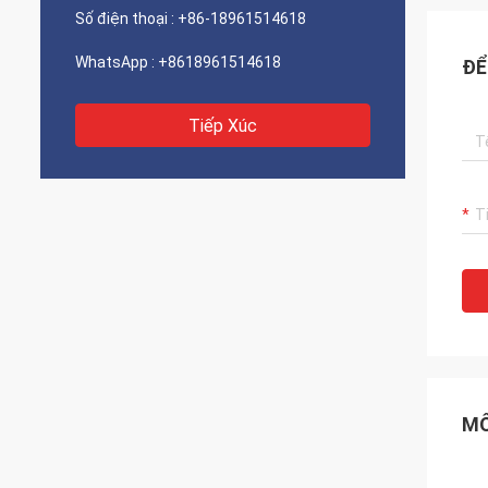
Số điện thoại :
+86-18961514618
WhatsApp :
+8618961514618
ĐỂ
Tiếp Xúc
MÔ