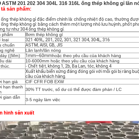
 ASTM 201 202 304 304L 316 316L ống thép không gỉ lăn nó
 tả sản phẩm:
 ống thép không gỉ đặc điểm chính là: chống nhiệt độ cao, thường được 
 ống thép không gỉ: bằng cách thêm một lượng nhỏ lưu huỳnh, phốt pho
ng tự như 304 ống thép không gỉ.
n phẩm
Bơm thép không gỉ
 loại
321 409L, 201, 202, 301, 321 304, 304L, 316
u chuẩn
ASTM, AISI, GB, JIS
ng nghệ
Lăn lạnh/lăn nóng
dày ((Mm)
1mm~60mm
hoặc theo yêu cầu của khách hàng
ều dài
10-6000mm hoặc theo yêu cầu của khách hàng
 thúc.
- Chết tiệt, không.1, 2b, Ba Lan, tóc, không.4
Xuất khẩu biển xứng đáng đóng gói với mỗi gói bị ràng bu
cầu của khách hàng.
i hạn giá
CIF CFR FOB EXW
i hạn thanh
30% TT trước, số dư có thể được đàm phán / LC
n
i gian dẫn
3-5 ngày làm việc
u
 hình sản xuất