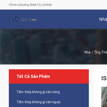
China Lichuang Steel CO.,Limited
Nh
Nhà
/
Ống Thé
Tất Cả Sản Phẩm
I
Tấm thép không gỉ cán nóng
Tấm thép không gỉ cán nguội