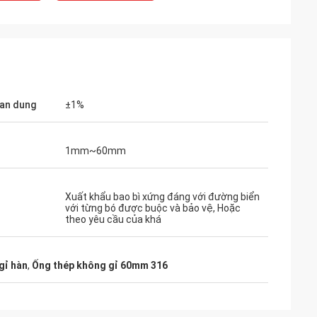
an dung
±1%
1mm~60mm
ạn sẽ
Xuất khẩu bao bì xứng đáng với đường biển
ý do tại
với từng bó được buộc và bảo vệ, Hoặc
theo yêu cầu của khá
i.
gỉ hàn
,
Ống thép không gỉ 60mm 316