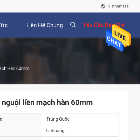
Vietnamese
Tức
Liên Hệ Chúng
Yêu Cầu Báo Giá
Tôi
描
 Mạch Hàn 60mm
述
 nguội liền mạch hàn 60mm
c
Trung Quốc
Lichuang