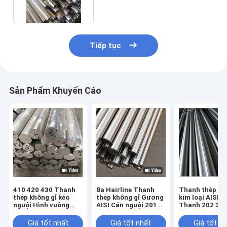
Tiếp tục
Sản Phẩm Khuyến Cáo
410 420 430 Thanh
Ba Hairline Thanh
Thanh thép kh
thép không gỉ kéo
thép không gỉ Gương
kim loại AISI 2
nguội Hình vuông
AISI Cán nguội 201
Thanh 202 30
tròn Hex phẳng
202 430 420 2b
3 mm 6 mm dà
ASTM 201 202 301
tòa nhà
Giá tốt nhất
Giá tốt nhất
Giá tốt n