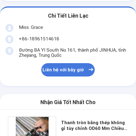
Chi Tiết Liên Lạc
Miss. Grace
+86-18961514618
Đường BA YI South No.161, thành phố JINHUA, tỉnh
Zhejiang, Trung Quốc
Liên hệ với bây giờ
Nhận Giá Tốt Nhất Cho
Thanh tròn bằng thép không
gỉ tùy chỉnh OD60 Mm Chiều
dài 1000m 416 304