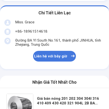
Chi Tiết Liên Lạc
Miss. Grace
+86-18961514618
Đường BA YI South No.161, thành phố JINHUA, tỉnh
Zhejiang, Trung Quốc
Liên hệ với bây giờ
Nhận Giá Tốt Nhất Cho
Giá bán nóng 201 202 304 304l 316
410 409 430 420 321 904L 2B BA
Mirror Hot Cold Rolled Stainless