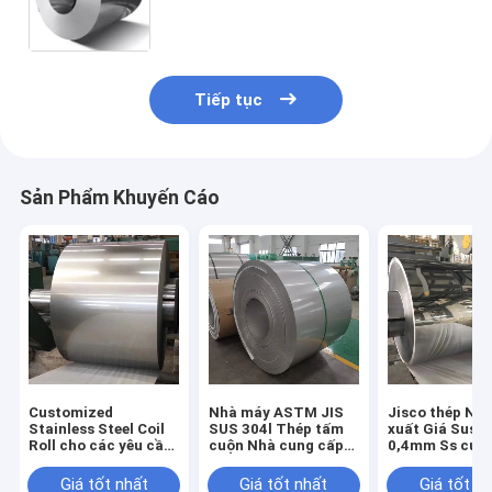
Steel Coil And Strip
Tiếp tục
Sản Phẩm Khuyến Cáo
Customized
Nhà máy ASTM JIS
Jisco thép Nh
Stainless Steel Coil
SUS 304l Thép tấm
xuất Giá Sus4
Roll cho các yêu cầu
cuộn Nhà cung cấp
0,4mm Ss cuộ
của khách hàng khác
201 202 304 316l
Kết thúc cuộn 
nhau
Thép tấm mái ván
Aisi 430 BA g
Giá tốt nhất
Giá tốt nhất
Giá tốt n