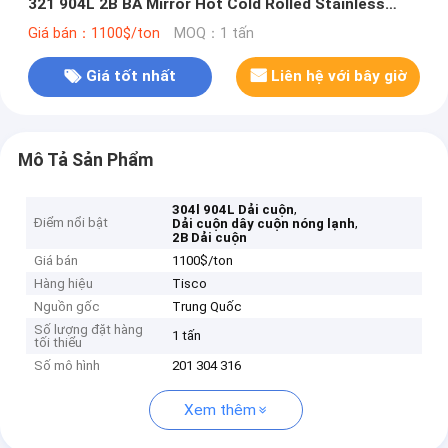
321 904L 2B BA Mirror Hot Cold Rolled Stainless
Steel Coil And Strip
Giá bán：1100$/ton
MOQ：1 tấn
Giá tốt nhất
Liên hệ với bây giờ
Mô Tả Sản Phẩm
,
304l 904L Dải cuộn
Điểm nổi bật
,
Dải cuộn dây cuộn nóng lạnh
2B Dải cuộn
Giá bán
1100$/ton
Hàng hiệu
Tisco
Nguồn gốc
Trung Quốc
Số lượng đặt hàng
1 tấn
tối thiểu
Số mô hình
201 304 316
Xem thêm