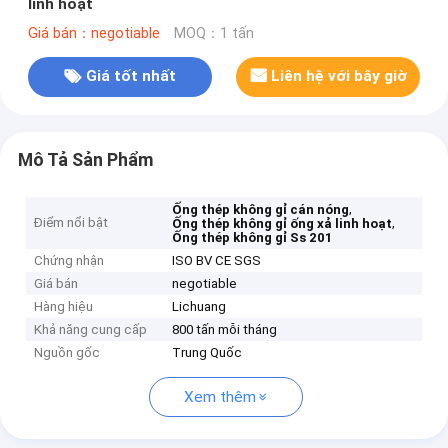
linh hoạt
Giá bán：negotiable
MOQ：1 tấn
Giá tốt nhất
Liên hệ với bây giờ
Mô Tả Sản Phẩm
,
Ống thép không gỉ cán nóng
Điểm nổi bật
,
Ống thép không gỉ ống xả linh hoạt
Ống thép không gỉ Ss 201
Chứng nhận
ISO BV CE SGS
Giá bán
negotiable
Hàng hiệu
Lichuang
Khả năng cung cấp
800 tấn mỗi tháng
Nguồn gốc
Trung Quốc
Xem thêm