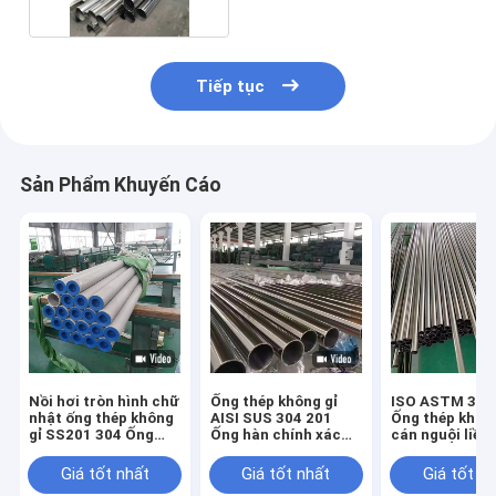
Tiếp tục
Sản Phẩm Khuyến Cáo
Nồi hơi tròn hình chữ
Ống thép không gỉ
ISO ASTM 316
nhật ống thép không
AISI SUS 304 201
Ống thép không
gỉ SS201 304 Ống
Ống hàn chính xác
cán nguội liền
mài chính xác
cao để trang trí
hàn 60mm
Giá tốt nhất
Giá tốt nhất
Giá tốt n