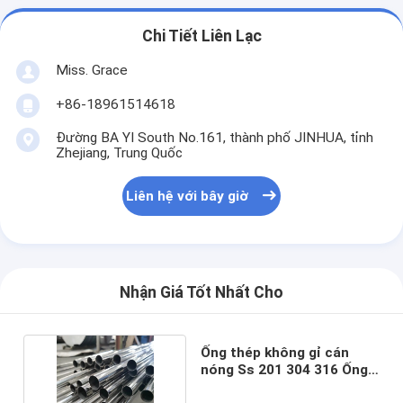
Chi Tiết Liên Lạc
Miss. Grace
+86-18961514618
Đường BA YI South No.161, thành phố JINHUA, tỉnh
Zhejiang, Trung Quốc
Liên hệ với bây giờ
Nhận Giá Tốt Nhất Cho
Ống thép không gỉ cán
nóng Ss 201 304 316 Ống
xả linh hoạt